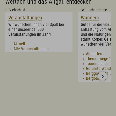
Wertach und das Allgäu entdecken
Fachklinik St. Marien
Selbstversorgerhütten und -häuser
Infos zum Urlaub mit dem Hund
Infos zum Urlaub mit Handicap
Veranstaltungen
Wandern
Tagungsmöglichkeiten
Wichtige Infos zum Urlaub
Wir wünschen Ihnen viel Spaß bei
Gutes für die Gesund
einer unserer ca. 500
Entlastung vom Allta
Veranstaltungen im Jahr!
und die Natur genie
Kultur & Genuss
stärkt Körper, Geist 
› Aktuell
wünschen viel Vergn
Sehenswertes in Wertach
› Alle Veranstaltungen
Kirchen und Kapellen
› Alphütten
Brauchtum
› Themenwege "Wer
Viehscheid / Alpen
› Tourenplaner
Natur & Landschaft
› Geführte Wander
Schlösser und Burgen
› Berggasthöfe und
Essen und Trinken
› Bergbahnen
Wertacher Marktprodukte "vo eis dahoim"
Ortsvorstellung & Historisches
Service & Kontakt
Kontakt & Öffnungszeiten
Anreise & ÖPNV
Ortsplan