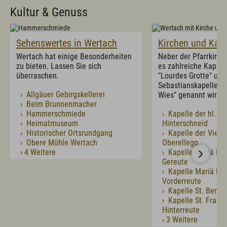
Kultur & Genuss
Sehenswertes in Wertach
Kirchen und Kape
Wertach hat einige Besonderheiten
Neber der Pfarrkirche
zu bieten. Lassen Sie sich
es zahlreiche Kapell
überraschen.
"Lourdes Grotte" und 
Sebastianskapelle, d
› Allgäuer Gebirgskellerei
Wies" genannt wird.
› Beim Brunnenmacher
› Hammerschmiede
› Kapelle der hl. An
› Heimatmuseum
Hinterschneid
› Historischer Ortsrundgang
› Kapelle der Vierz
› Obere Mühle Wertach
Oberellegg
› 4 Weitere
› Kapelle Mariä He
Gereute
› Kapelle Mariä He
Vorderreute
› Kapelle St. Benno
› Kapelle St. Franz 
Hinterreute
› 3 Weitere