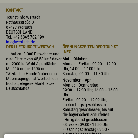
KONTAKT
Tourist-Info Wertach
Rathausstraße 3
87497 Wertach
DEUTSCHLAND
Tel.
+49 8365 702 199
info@wertach.de
DER LUFTKURORT WERTACH
ÖFFNUNGSZEITEN DER TOURIST-
INFO
... hat ca. 3.000 Einwohner und
eine Fläche von 45,53 km² davon
Mai – Oktober:
rd. 2000 ha Wald-Alpenfläche.
Montag - Freitag: 09:00 – 12:00
Mit 915 m (bis 1695 m
Uhr, 14:00 – 17:00 Uhr
"Wertacher Hörnle") über dem
Samstag: 09:00 – 11:30 Uhr
Meeresspiegel ist Wertach der
November – April:
höchstgelegene Marktflecken
Montag - Donnerstag:
Deutschlands.
09:00 – 12:00 Uhr, 14:00 – 16:00
Uhr
Freitag: 09:00 – 12:00 Uhr,
nachmittags geschlossen
Samstag geschlossen, bis auf
die bayerischen Schulferien
- Heiligabend geschlossen
- Silvester 09:00 - 11:30 Uhr
- Faschingsdienstag 09:00 -
12:00 Uhr, nachmittags