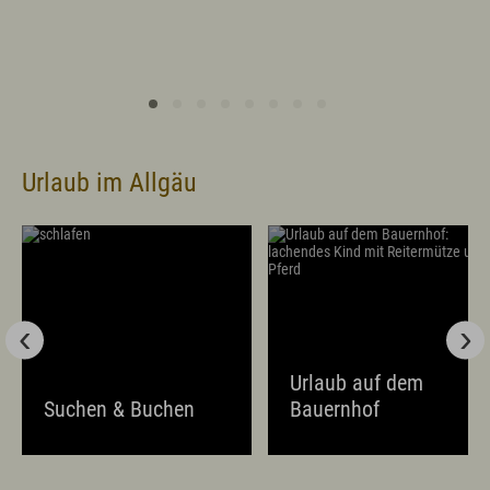
Prospekte
Newsletter
A-Z
Partnerlinks
Presse
Bücherei
Vermieterservice
Wetter
Wintersportbericht
Urlaub im Allgäu
Prospekte
Presse
Vermieterservice
English
Kontakt
E-Mail
Tel.: 08365 702 199
Urlaub auf dem
Suchen & Buchen
Bauernhof