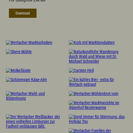
PDF Dateigröße 3,48 MB
Prospekte
Newsletter
Download
A-Z
Partnerlinks
Presse
Bücherei
Vermieterservice
Wetter
Wintersportbericht
Prospekte
Presse
Vermieterservice
English
Kontakt
E-Mail
Tel.: 08365 702 199