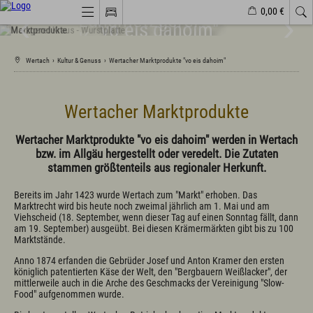
Sennerei Wertach:
0,00 €
Landmetzgerei
Löwenzahnblütenwein
Schönegger Käse-
"vo eis dahoim"
Obere Mühle
Kraus
Alm
Webcams
Veranstaltungen
Wetter
Markt Wertach
Wertach
›
Kultur & Genuss
›
Wertacher Marktprodukte "vo eis dahoim"
Natürlich(er)leben
Wertacher Marktprodukte
Veranstaltungen
Wandern
Wertacher Marktprodukte "vo eis dahoim" werden in Wertach
Familiendorf
bzw. im Allgäu hergestellt oder veredelt. Die Zutaten
Sport und Freizeit
stammen größtenteils aus regionaler Herkunft.
Gesundheit / Wellness
Branchenbuch/Marktplatz
Winter
Bereits im Jahr 1423 wurde Wertach zum "Markt" erhoben. Das
Impressionen
Marktrecht wird bis heute noch zweimal jährlich am 1. Mai und am
Viehscheid (18. September, wenn dieser Tag auf einen Sonntag fällt, dann
am 19. September) ausgeübt. Bei diesen Krämermärkten gibt bis zu 100
Marktstände.
Urlaub im Allgäu
Anno 1874 erfanden die Gebrüder Josef und Anton Kramer den ersten
Suchen & Buchen
königlich patentierten Käse der Welt, den "Bergbauern Weißlacker", der
Urlaub auf dem Bauernhof
mittlerweile auch in die Arche des Geschmacks der Vereinigung "Slow-
Camping & Wohnmobile
Food" aufgenommen wurde.
Familienferien Allgäuhaus