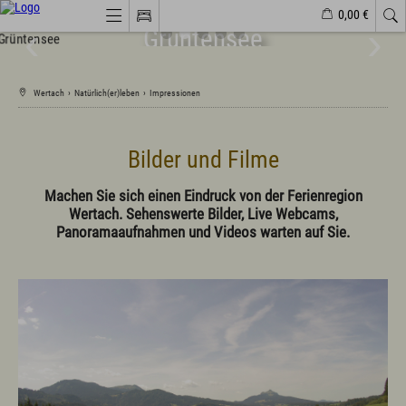
0,00 €
Frühlingserwachen
Historisches
Grüntensee
Ort
Bergluft
Webcams
Veranstaltungen
Wetter
Markt Wertach
Wertach
›
Natürlich(er)leben
›
Impressionen
Natürlich(er)leben
Veranstaltungen
Bilder und Filme
Wandern
Familiendorf
Machen Sie sich einen Eindruck von der Ferienregion
Sport und Freizeit
Wertach. Sehenswerte Bilder, Live Webcams,
Gesundheit / Wellness
Panoramaaufnahmen und Videos warten auf Sie.
Branchenbuch/Marktplatz
Winter
Impressionen
Urlaub im Allgäu
Suchen & Buchen
Urlaub auf dem Bauernhof
Camping & Wohnmobile
Familienferien Allgäuhaus