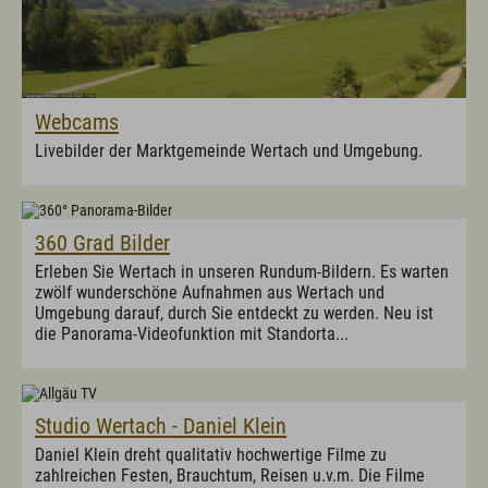
Fachklinik St. Marien
Selbstversorgerhütten und -häuser
Infos zum Urlaub mit dem Hund
Infos zum Urlaub mit Handicap
Tagungsmöglichkeiten
Wichtige Infos zum Urlaub
Webcams
Livebilder der Marktgemeinde Wertach und Umgebung.
Kultur & Genuss
Sehenswertes in Wertach
Kirchen und Kapellen
Brauchtum
360 Grad Bilder
Viehscheid / Alpen
Natur & Landschaft
Erleben Sie Wertach in unseren Rundum-Bildern. Es warten
Schlösser und Burgen
zwölf wunderschöne Aufnahmen aus Wertach und
Essen und Trinken
Umgebung darauf, durch Sie entdeckt zu werden. Neu ist
Wertacher Marktprodukte "vo eis dahoim"
die Panorama-Videofunktion mit Standorta...
Ortsvorstellung & Historisches
Service & Kontakt
Studio Wertach - Daniel Klein
Kontakt & Öffnungszeiten
Daniel Klein dreht qualitativ hochwertige Filme zu
Anreise & ÖPNV
zahlreichen Festen, Brauchtum, Reisen u.v.m. Die Filme
Ortsplan