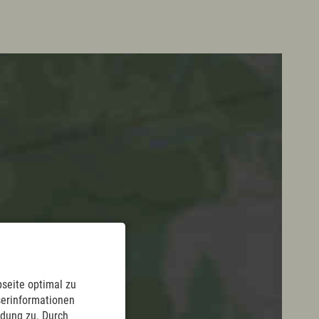
English
Kontakt
E-Mail
Tel.: 08365 702 199
seite optimal zu
serinformationen
ndung zu. Durch