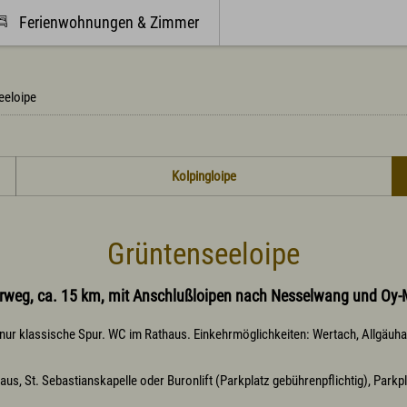
Ferienwohnungen & Zimmer
Webcams
eeloipe
m Allgäu
Kultur & Genuss
Kolpingloipe
 & Buchen
Sehenswertes in Wertach
auf dem Bauernhof
Kirchen und Kapellen
g & Wohnmobile
Brauchtum
nferien Allgäuhaus
Viehscheid / Alpen
Grüntenseeloipe
nik St. Marien
Natur & Landschaft
ersorgerhütten und -häuser
Schlösser und Burgen
um Urlaub mit dem Hund
Essen und Trinken
weg, ca. 15 km, mit Anschlußloipen nach Nesselwang und Oy-M
um Urlaub mit Handicap
Wertacher Marktprodukte "vo eis
smöglichkeiten
Ortsvorstellung & Historisches
 nur klassische Spur. WC im Rathaus. Einkehrmöglichkeiten: Wertach, Allgäuh
e Infos zum Urlaub
us, St. Sebastianskapelle oder Buronlift (Parkplatz gebührenpflichtig), Parkp