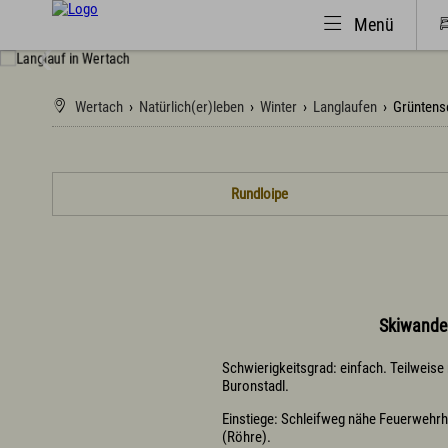
Menü
Wertach
›
Natürlich(er)leben
›
Winter
›
Langlaufen
›
Grüntens
Natürlich(er)leben
Urlaub i
Rundloipe
Veranstaltungen
Suchen
Wandern
Urlaub 
Familiendorf
Campin
Sport und Freizeit
Familie
Gesundheit / Wellness
Fachkli
Branchenbuch/Marktplatz
Selbstv
Winter
Infos z
Skiwander
Impressionen
Infos z
Tagung
Schwierigkeitsgrad: einfach. Teilweise
Wichtig
Buronstadl.
Einstiege: Schleifweg nähe Feuerwehrha
(Röhre).