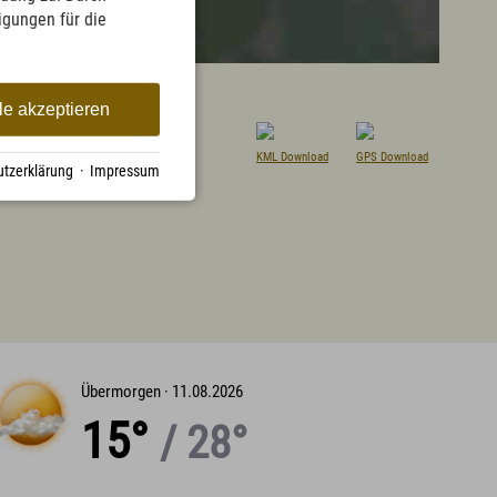
ligungen für die
meinen Orientierung
le akzeptieren
KML Download
GPS Download
tzerklärung
·
Impressum
Übermorgen ·
11.08.2026
15°
/ 28°