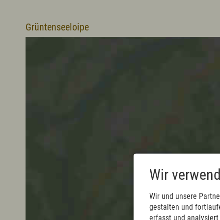
Prospekte
Presse
Vermieterservice
Grüntenseeloipe
Wir verwend
Wir und unsere Partne
gestalten und fortla
erfasst und analysier