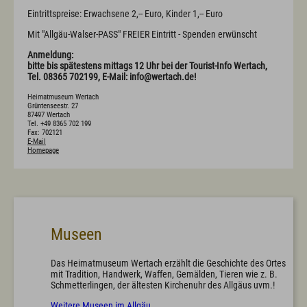
Prospekte
Eintrittspreise: Erwachsene 2,-- Euro, Kinder 1,-- Euro
Newsletter
A-Z
Mit "Allgäu-Walser-PASS" FREIER Eintritt - Spenden erwünscht
Partnerlinks
Anmeldung:
Presse
bitte bis spätestens mittags 12 Uhr bei der Tourist-Info Wertach,
Bücherei
Tel. 08365 702199, E-Mail: info@wertach.de!
Vermieterservice
Wetter
Heimatmuseum Wertach
Wintersportbericht
Grüntenseestr.
27
87497
Wertach
Tel. +49 8365 702 199
Fax: 702121
E-Mail
Homepage
Prospekte
Presse
Vermieterservice
English
Kontakt
E-Mail
Tel.: 08365 702 199
Museen
Das Heimatmuseum Wertach erzählt die Geschichte des Ortes
mit Tradition, Handwerk, Waffen, Gemälden, Tieren wie z. B.
Schmetterlingen, der ältesten Kirchenuhr des Allgäus uvm.!
Weitere Museen im Allgäu