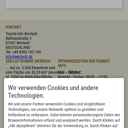
KONTAKT
Tourist-Info Wertach
Rathausstraße 3
87497 Wertach
DEUTSCHLAND
Tel.
+49 8365 702 199
info@wertach.de
DER LUFTKURORT WERTACH
ÖFFNUNGSZEITEN DER TOURIST-
INFO
... hat ca. 3.000 Einwohner und
eine Fläche von 45,53 km² davon
Mai – Oktober:
rd. 2000 ha Wald-Alpenfläche.
Montag - Freitag: 09:00 – 12:00
Mit 915 m (bis 1695 m
Uhr, 14:00 – 17:00 Uhr
"Wertacher Hörnle") über dem
Samstag: 09:00 – 11:30 Uhr
Wir verwenden Cookies und andere
Meeresspiegel ist Wertach der
November – April:
Technologien.
höchstgelegene Marktflecken
Montag - Donnerstag:
Deutschlands.
09:00 – 12:00 Uhr, 14:00 – 16:00
Wir und unsere Partner verwenden Cookies und vergleichbare
Uhr
Technologien, um unsere Webseite optimal zu gestalten und
Freitag: 09:00 – 12:00 Uhr,
nachmittags geschlossen
fortlaufend zu verbessern. Dabei können personenbezogene Daten wie
Samstag geschlossen, bis auf
Browserinformationen erfasst und analysiert werden. Durch Klicken auf
die bayerischen Schulferien
„Alle akzeptieren“ stimmen Sie der Verwendung zu. Durch Klicken auf