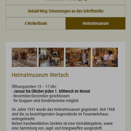
Fachklinik St. Marien
Selbstversorgerhütten und -häuser
Infos zum Urlaub mit dem Hund
Sebald-Weg: Erinnerungen an den Schriftsteller
Infos zum Urlaub mit Handicap
Tagungsmöglichkeiten
s´Molkefässle
Heimatmuseum
Wichtige Infos zum Urlaub
Kultur & Genuss
Sehenswertes in Wertach
Kirchen und Kapellen
Brauchtum
Viehscheid / Alpen
Natur & Landschaft
Heimatmuseum Wertach
Schlösser und Burgen
Essen und Trinken
Öffnungszeiten 15 – 17 Uhr:
Wertacher Marktprodukte "vo eis dahoim"
-
Januar bis Oktober jeden 1. Mittwoch im Monat
Ortsvorstellung & Historisches
- November/Dezember geschlossen
- für Gruppen sind Sondertermine möglich
Service & Kontakt
Im Jahre 1931 wurde das Heimatmuseum gegründet. Seit 1968
sind die zu besichtigenden Gegenstände im Feuerwehrhaus
Kontakt & Öffnungszeiten
untergebracht.
Anreise & ÖPNV
Neben handwerklichen Geräten ist eine Gemäldegalerie, sowie
eine Sammlung von Jagd- und Kriegswaffen ausgestellt.
Ortsplan