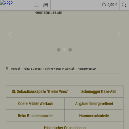
0,00 €
Webcams
Veranstaltungen
Wetter
Markt Wertach
Natürlich(er)leben
Veranstaltungen
Wandern
Familiendorf
Sport und Freizeit
Gesundheit / Wellness
Wertach
›
Kultur & Genuss
›
Sehenswertes in Wertach
›
Heimatmuseum
Branchenbuch/Marktplatz
Winter
Impressionen
St. Sebastianskapelle "Kleine Wies"
Schönegger Käse-Alm
Urlaub im Allgäu
Obere Mühle Wertach
Allgäuer Gebirgskellerei
Suchen & Buchen
Urlaub auf dem Bauernhof
Beim Brunnenmacher
Hammerschmiede
Camping & Wohnmobile
Familienferien Allgäuhaus
Historischer Ortsrundgang