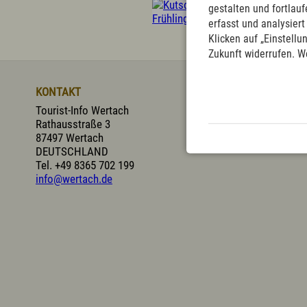
gestalten und fortla
erfasst und analysier
Klicken auf „Einstellu
Prospekte
Presse
Vermieterservice
Zukunft widerrufen. W
KONTAKT
Tourist-Info Wertach
Rathausstraße 3
87497 Wertach
DEUTSCHLAND
Tel.
+49 8365 702 199
info@wertach.de