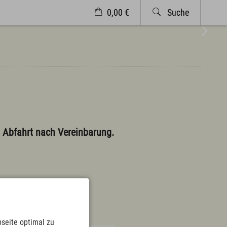
0,00 €
Suche
Veranstaltungen
Wetter
Markt Wertach
Service & Kontakt
Kontakt & Öffnungszeiten
Anreise & ÖPNV
Ortsplan
d Abfahrt nach Vereinbarung.
Prospekte
Newsletter
A-Z
Partnerlinks
 eis dahoim"
Presse
es
Bücherei
Vermieterservice
Wetter
seite optimal zu
Wintersportbericht