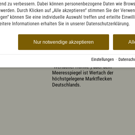
ufend zu verbessern. Dabei können personenbezogene Daten wie Brow
t werden. Durch Klicken auf „Alle akzeptieren“ stimmen Sie der Verwe
ngen“ können Sie eine individuelle Auswahl treffen und erteilte Einwil
eitere Informationen erhalten Sie in unserer Datenschutzerklärung.
DER LUFTKURORT WERTACH
Nur notwendige akzeptieren
All
... hat ca. 3.000 Einwohner und eine Fläc
von 45,53 km² davon rd. 2000 ha Wald-
Einstellungen
·
Datenschu
Alpenfläche. Mit 915 m (bis 1695 m
"Wertacher Hörnle") über dem
Meeresspiegel ist Wertach der
höchstgelegene Marktflecken
Deutschlands.