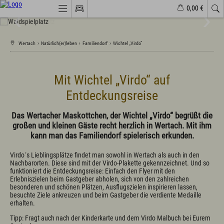
0,00 €
Webcams
Veranstaltungen
Wetter
Markt Wertach
Wertach
›
Natürlich(er)leben
›
Familiendorf
›
Wichtel „Virdo“
Natürlich(er)leben
Mit Wichtel „Virdo“ auf
Veranstaltungen
Entdeckungsreise
Wandern
Familiendorf
Sport und Freizeit
Das Wertacher Maskottchen, der Wichtel „Virdo“ begrüßt die
Gesundheit / Wellness
großen und kleinen Gäste recht herzlich in Wertach. Mit ihm
Branchenbuch/Marktplatz
kann man das Familiendorf spielerisch erkunden.
Winter
Impressionen
Virdo´s Lieblingsplätze findet man sowohl in Wertach als auch in den
Nachbarorten. Diese sind mit der Virdo-Plakette gekennzeichnet. Und so
funktioniert die Entdeckungsreise: Einfach den Flyer mit den
Urlaub im Allgäu
Erlebniszielen beim Gastgeber abholen, sich von den zahlreichen
besonderen und schönen Plätzen, Ausflugszielen inspirieren lassen,
Suchen & Buchen
besuchte Ziele ankreuzen und beim Gastgeber die verdiente Medaille
Urlaub auf dem Bauernhof
erhalten.
Camping & Wohnmobile
Familienferien Allgäuhaus
Tipp: Fragt auch nach der Kinderkarte und dem Virdo Malbuch bei Eurem