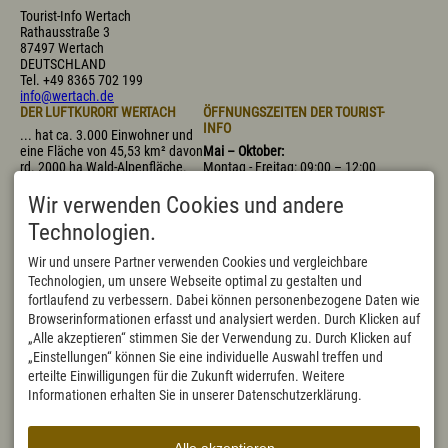
Tourist-Info Wertach
Rathausstraße 3
87497 Wertach
DEUTSCHLAND
Tel.
+49 8365 702 199
info@wertach.de
DER LUFTKURORT WERTACH
ÖFFNUNGSZEITEN DER TOURIST-
INFO
... hat ca. 3.000 Einwohner und
eine Fläche von 45,53 km² davon
Mai – Oktober:
rd. 2000 ha Wald-Alpenfläche.
Montag - Freitag: 09:00 – 12:00
Mit 915 m (bis 1695 m
Uhr, 14:00 – 17:00 Uhr
"Wertacher Hörnle") über dem
Samstag: 09:00 – 11:30 Uhr
Wir verwenden Cookies und andere
Meeresspiegel ist Wertach der
November – April:
Technologien.
höchstgelegene Marktflecken
Montag - Donnerstag:
Deutschlands.
09:00 – 12:00 Uhr, 14:00 – 16:00
Wir und unsere Partner verwenden Cookies und vergleichbare
Uhr
Technologien, um unsere Webseite optimal zu gestalten und
Freitag: 09:00 – 12:00 Uhr,
fortlaufend zu verbessern. Dabei können personenbezogene Daten wie
nachmittags geschlossen
Samstag geschlossen, bis auf
Browserinformationen erfasst und analysiert werden. Durch Klicken auf
die bayerischen Schulferien
„Alle akzeptieren“ stimmen Sie der Verwendung zu. Durch Klicken auf
- Heiligabend geschlossen
„Einstellungen“ können Sie eine individuelle Auswahl treffen und
- Silvester 09:00 - 11:30 Uhr
erteilte Einwilligungen für die Zukunft widerrufen. Weitere
- Faschingsdienstag 09:00 -
Informationen erhalten Sie in unserer Datenschutzerklärung.
12:00 Uhr, nachmittags
geschlossen
Sonn- und Feiertage sind