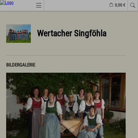
0,00 €
Webcams
Veranstaltungen
Wetter
Markt Wertach
Wertacher Singföhla
Natürlich(er)leben
Veranstaltungen
Wandern
Familiendorf
BILDERGALERIE
Sport und Freizeit
Gesundheit / Wellness
Branchenbuch/Marktplatz
Winter
Impressionen
Urlaub im Allgäu
Suchen & Buchen
Urlaub auf dem Bauernhof
Camping & Wohnmobile
Familienferien Allgäuhaus