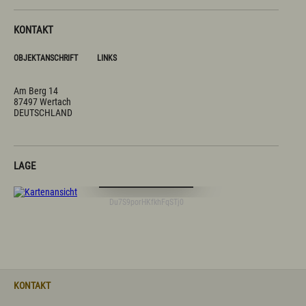
KONTAKT
OBJEKTANSCHRIFT
LINKS
Am Berg 14
87497 Wertach
DEUTSCHLAND
LAGE
Digitale Karte öffnen
Du7S9porHKfkhFqSTj0
KONTAKT