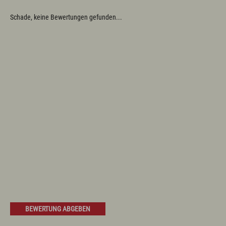
Prospekte
Newsletter
Schade, keine Bewertungen gefunden...
A-Z
Partnerlinks
Presse
Bücherei
Vermieterservice
Wetter
Wintersportbericht
Prospekte
Presse
Vermieterservice
English
Kontakt
E-Mail
Tel.: 08365 702 199
BEWERTUNG ABGEBEN