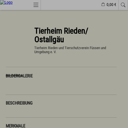
0,00 €
Webcams
Veranstaltungen
Wetter
Markt Wertach
Tierheim Rieden/
Ostallgäu
Natürlich(er)leben
Veranstaltungen
Tierheim Rieden und Tierschutzverein Füssen und
Umgebung e. V.
Wandern
Familiendorf
Sport und Freizeit
Gesundheit / Wellness
Branchenbuch/Marktplatz
BILDERGALERIE
Winter
Impressionen
Urlaub im Allgäu
BESCHREIBUNG
Suchen & Buchen
Urlaub auf dem Bauernhof
Camping & Wohnmobile
Familienferien Allgäuhaus
MERKMALE