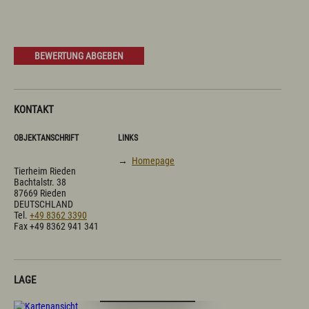
Prospekte
Newsletter
A-Z
Partnerlinks
BEWERTUNG ABGEBEN
Presse
Bücherei
Vermieterservice
Wetter
Wintersportbericht
KONTAKT
OBJEKTANSCHRIFT
LINKS
Prospekte
Presse
Vermieterservice
→
Homepage
English
Kontakt
E-Mail
Tel.: 08365 702 199
Tierheim Rieden
Bachtalstr. 38
87669 Rieden
DEUTSCHLAND
Tel.
+49 8362 3390
Fax +49 8362 941 341
LAGE
Digitale Karte öffnen