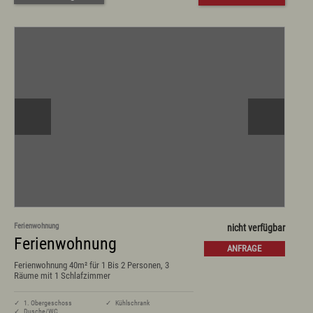
Fachklinik St. Marien
Selbstversorgerhütten und -häuser
Infos zum Urlaub mit dem Hund
Infos zum Urlaub mit Handicap
Tagungsmöglichkeiten
Wichtige Infos zum Urlaub
Kultur & Genuss
Sehenswertes in Wertach
Kirchen und Kapellen
Brauchtum
Viehscheid / Alpen
Natur & Landschaft
Schlösser und Burgen
Essen und Trinken
Wertacher Marktprodukte "vo eis dahoim"
Ortsvorstellung & Historisches
Ferienwohnung
nicht verfügbar
Ferienwohnung
ANFRAGE
Service & Kontakt
Ferienwohnung 40m² für 1 Bis 2 Personen, 3
Räume mit 1 Schlafzimmer
Kontakt & Öffnungszeiten
Anreise & ÖPNV
✓ 1. Obergeschoss
✓ Kühlschrank
Ortsplan
✓ Dusche/WC