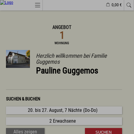
0,00 €
Webcams
Veranstaltungen
Wetter
Markt Wertach
ANGEBOT
1
Natürlich(er)leben
WOHNUNG
Veranstaltungen
Herzlich willkommen bei Familie
Wandern
Guggemos
Familiendorf
Sport und Freizeit
Pauline Guggemos
Gesundheit / Wellness
Branchenbuch/Marktplatz
Winter
Impressionen
SUCHEN & BUCHEN
Urlaub im Allgäu
20. bis 27. August, 7 Nächte (Do-Do)
Suchen & Buchen
Urlaub auf dem Bauernhof
2 Erwachsene
Camping & Wohnmobile
Familienferien Allgäuhaus
Alles zeigen