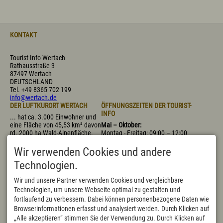
KONTAKT
Tourist-Info Wertach
Rathausstraße 3
87497 Wertach
DEUTSCHLAND
Tel.
+49 8365 702 199
info@wertach.de
DER LUFTKURORT WERTACH
ÖFFNUNGSZEITEN DER TOURIST-
INFO
... hat ca. 3.000 Einwohner und
eine Fläche von 45,53 km² davon
Mai – Oktober:
rd. 2000 ha Wald-Alpenfläche.
Montag - Freitag: 09:00 – 12:00
Mit 915 m (bis 1695 m
Uhr, 14:00 – 17:00 Uhr
"Wertacher Hörnle") über dem
Samstag: 09:00 – 11:30 Uhr
Wir verwenden Cookies und andere
Meeresspiegel ist Wertach der
November – April:
Technologien.
höchstgelegene Marktflecken
Montag - Donnerstag:
Deutschlands.
09:00 – 12:00 Uhr, 14:00 – 16:00
Wir und unsere Partner verwenden Cookies und vergleichbare
Uhr
Technologien, um unsere Webseite optimal zu gestalten und
Freitag: 09:00 – 12:00 Uhr,
fortlaufend zu verbessern. Dabei können personenbezogene Daten wie
nachmittags geschlossen
Samstag geschlossen, bis auf
Browserinformationen erfasst und analysiert werden. Durch Klicken auf
die bayerischen Schulferien
„Alle akzeptieren“ stimmen Sie der Verwendung zu. Durch Klicken auf