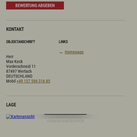
Prospekte
BEWERTUNG ABGEBEN
Newsletter
A-Z
Partnerlinks
Presse
KONTAKT
Bücherei
Vermieterservice
Wetter
OBJEKTANSCHRIFT
LINKS
Wintersportbericht
→
Homepage
Herr
Max Keck
Vorderschneid 11
Prospekte
Presse
Vermieterservice
87497 Wertach
English
Kontakt
E-Mail
Tel.: 08365 702 199
DEUTSCHLAND
Mobil
+49 157 596 316 85
LAGE
Digitale Karte öffnen
nOu6e9tcAcMDBrJ0YGW