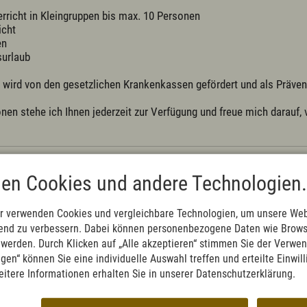
rricht in Kleingruppen bis max. 10 Personen

cht

n

urlaub

t wird von den gesetzlichen Krankenkassen gefördert und als Präv
onen stehe ich Ihnen jederzeit zur Verfügung und freue mich darauf, 
✓ Gesundhei
en Cookies und andere Technologien.
r verwenden Cookies und vergleichbare Technologien, um unsere Web
ufend zu verbessern. Dabei können personenbezogene Daten wie Brow
ungen gefunden...
t werden. Durch Klicken auf „Alle akzeptieren“ stimmen Sie der Verwe
ngen“ können Sie eine individuelle Auswahl treffen und erteilte Einwil
eitere Informationen erhalten Sie in unserer Datenschutzerklärung.