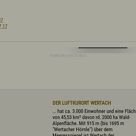
97
7 17
Digitale Karte öffnen
KbM81MeLVyW73CNirxo
DER LUFTKURORT WERTACH
... hat ca. 3.000 Einwohner und eine Fläc
von 45,53 km² davon rd. 2000 ha Wald-
Alpenfläche. Mit 915 m (bis 1695 m
"Wertacher Hörnle") über dem
Meeresspiegel ist Wertach der