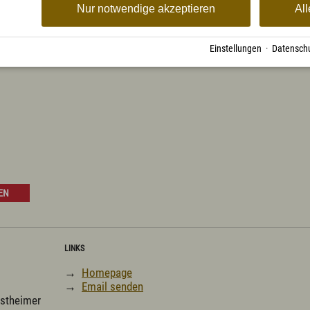
Nur notwendige akzeptieren
All
Einstellungen
·
Datenschu
EN
LINKS
→
Homepage
→
Email senden
Ostheimer