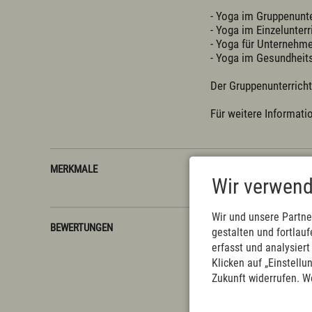
- Yoga im Gruppenunte
- Yoga im Einzelunterri
- Yoga für Unternehme
- Yoga im Gesundheits
Der Gruppenunterrich
Für weitere Informati
MERKMALE
ALLGEMEINE DIENSTLEISTER
Wir verwend
Wir und unsere Partne
BEWERTUNGEN
gestalten und fortla
Schade, keine Bewert
erfasst und analysier
Klicken auf „Einstellu
Zukunft widerrufen. W