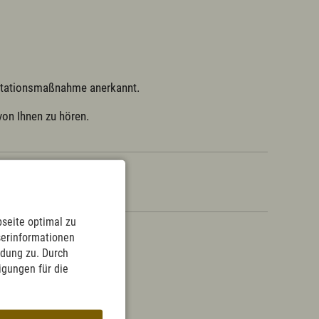
entationsmaßnahme anerkannt.

von Ihnen zu hören.
t
seite optimal zu
serinformationen
ndung zu. Durch
ligungen für die