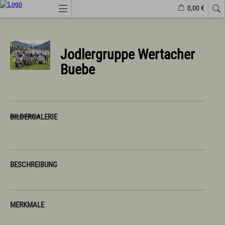
0,00 €
Webcams
Veranstaltungen
Wetter
Markt Wertach
Jodlergruppe Wertacher
Buebe
Natürlich(er)leben
Veranstaltungen
Wandern
Familiendorf
Sport und Freizeit
BILDERGALERIE
Gesundheit / Wellness
Branchenbuch/Marktplatz
Winter
Impressionen
BESCHREIBUNG
Urlaub im Allgäu
Suchen & Buchen
Urlaub auf dem Bauernhof
MERKMALE
Camping & Wohnmobile
Familienferien Allgäuhaus