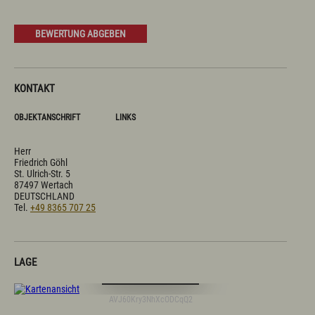
Prospekte
Newsletter
A-Z
BEWERTUNG ABGEBEN
Partnerlinks
Presse
Bücherei
Vermieterservice
KONTAKT
Wetter
Wintersportbericht
OBJEKTANSCHRIFT
LINKS
Herr
Prospekte
Presse
Vermieterservice
Friedrich Göhl
English
Kontakt
E-Mail
Tel.: 08365 702 199
St. Ulrich-Str. 5
87497 Wertach
DEUTSCHLAND
Tel.
+49 8365 707 25
LAGE
Digitale Karte öffnen
AVJ60Kry3NhXcODCqQ2