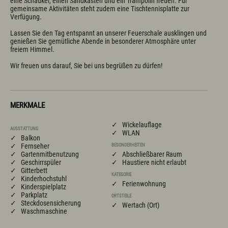
eine Schaukel, einen Sandkasten und ein Trampolin freuen. Für 
gemeinsame Aktivitäten steht zudem eine Tischtennisplatte zur 
Verfügung.

Lassen Sie den Tag entspannt an unserer Feuerschale ausklingen und 
genießen Sie gemütliche Abende in besonderer Atmosphäre unter 
freiem Himmel.

Wir freuen uns darauf, Sie bei uns begrüßen zu dürfen!
MERKMALE
✓ Wickelauflage
AUSSTATTUNG
✓ WLAN
✓ Balkon
✓ Fernseher
BESONDERHEITEN
✓ Gartenmitbenutzung
✓ Abschließbarer Raum
✓ Geschirrspüler
✓ Haustiere nicht erlaubt
✓ Gitterbett
KATEGORIE
✓ Kinderhochstuhl
✓ Ferienwohnung
✓ Kinderspielplatz
✓ Parkplatz
ORTSTEILE
✓ Steckdosensicherung
✓ Wertach (Ort)
✓ Waschmaschine