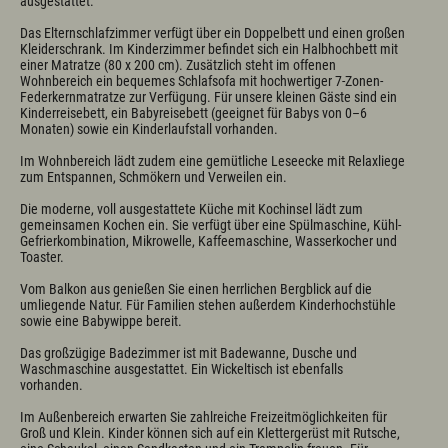
ausgestattet.

Das Elternschlafzimmer verfügt über ein Doppelbett und einen großen 
Kleiderschrank. Im Kinderzimmer befindet sich ein Halbhochbett mit 
einer Matratze (80 x 200 cm). Zusätzlich steht im offenen 
Wohnbereich ein bequemes Schlafsofa mit hochwertiger 7-Zonen-
Federkernmatratze zur Verfügung. Für unsere kleinen Gäste sind ein 
Kinderreisebett, ein Babyreisebett (geeignet für Babys von 0–6 
Monaten) sowie ein Kinderlaufstall vorhanden.

Im Wohnbereich lädt zudem eine gemütliche Leseecke mit Relaxliege 
zum Entspannen, Schmökern und Verweilen ein.

Die moderne, voll ausgestattete Küche mit Kochinsel lädt zum 
gemeinsamen Kochen ein. Sie verfügt über eine Spülmaschine, Kühl-
Gefrierkombination, Mikrowelle, Kaffeemaschine, Wasserkocher und 
Toaster.

Vom Balkon aus genießen Sie einen herrlichen Bergblick auf die 
umliegende Natur. Für Familien stehen außerdem Kinderhochstühle 
sowie eine Babywippe bereit.

Das großzügige Badezimmer ist mit Badewanne, Dusche und 
Waschmaschine ausgestattet. Ein Wickeltisch ist ebenfalls 
vorhanden.

Im Außenbereich erwarten Sie zahlreiche Freizeitmöglichkeiten für 
Groß und Klein. Kinder können sich auf ein Klettergerüst mit Rutsche, 