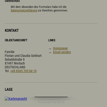
Datenschutz
Mit dem Absenden des Formulars habe ich die
Datenschutzerklärung
zur Kenntnis genommen.
KONTAKT
OBJEKTANSCHRIFT
LINKS
→
Homepage
Familie
→
Email senden
Florian und Claudia Gebhart
Sebaldstraße 9
87497 Wertach
DEUTSCHLAND
Tel.
+49 8365 705 84 19
LAGE
Digitale Karte öffnen
PrlOo9insFPrWL0KX7U