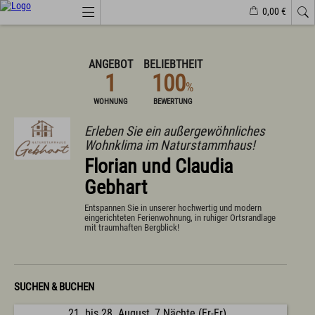
0,00 €
Webcams
Veranstaltungen
Wetter
Markt Wertach
ANGEBOT
BELIEBTHEIT
1
100
%
Natürlich(er)leben
WOHNUNG
BEWERTUNG
Veranstaltungen
Erleben Sie ein außergewöhnliches
Wandern
Wohnklima im Naturstammhaus!
Familiendorf
Sport und Freizeit
Florian und Claudia
Gesundheit / Wellness
Branchenbuch/Marktplatz
Gebhart
Winter
Impressionen
Entspannen Sie in unserer hochwertig und modern
eingerichteten Ferienwohnung, in ruhiger Ortsrandlage
mit traumhaften Bergblick!
Urlaub im Allgäu
Suchen & Buchen
Urlaub auf dem Bauernhof
SUCHEN & BUCHEN
Camping & Wohnmobile
Familienferien Allgäuhaus
21. bis 28. August, 7 Nächte (Fr-Fr)