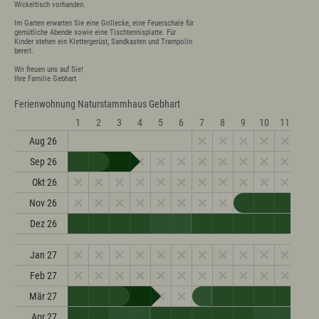
Wickeltisch vorhanden.

Im Garten erwarten Sie eine Grillecke, eine Feuerschale für 
gemütliche Abende sowie eine Tischtennisplatte. Für 
Kinder stehen ein Klettergerüst, Sandkasten und Trampolin 
bereit.

Wir freuen uns auf Sie!

Ihre Familie Gebhart
Ferienwohnung Naturstammhaus Gebhart
1
2
3
4
5
6
7
8
9
10
11
12
Aug 26
Sep 26
Okt 26
Nov 26
Dez 26
Jan 27
Feb 27
Mär 27
Apr 27