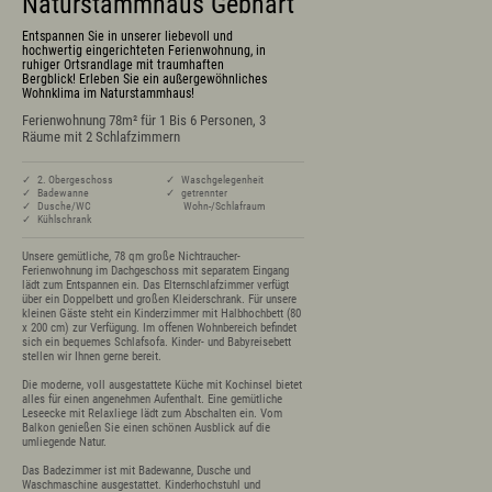
Naturstammhaus Gebhart
Prospekte
Newsletter
Entspannen Sie in unserer liebevoll und
A-Z
hochwertig eingerichteten Ferienwohnung, in
ruhiger Ortsrandlage mit traumhaften
Partnerlinks
Bergblick! Erleben Sie ein außergewöhnliches
Presse
Wohnklima im Naturstammhaus!
Bücherei
Ferienwohnung 78m² für 1 Bis 6 Personen, 3
Vermieterservice
Räume mit 2 Schlafzimmern
Wetter
Wintersportbericht
✓ 2. Obergeschoss
✓ Waschgelegenheit
✓ Badewanne
✓ getrennter
✓ Dusche/WC
Wohn-/Schlafraum
✓ Kühlschrank
Prospekte
Presse
Vermieterservice
Unsere gemütliche, 78 qm große Nichtraucher-
English
Kontakt
E-Mail
Tel.: 08365 702 199
Ferienwohnung im Dachgeschoss mit separatem Eingang 
lädt zum Entspannen ein. Das Elternschlafzimmer verfügt 
über ein Doppelbett und großen Kleiderschrank. Für unsere 
kleinen Gäste steht ein Kinderzimmer mit Halbhochbett (80 
x 200 cm) zur Verfügung. Im offenen Wohnbereich befindet 
sich ein bequemes Schlafsofa. Kinder- und Babyreisebett 
stellen wir Ihnen gerne bereit.

Die moderne, voll ausgestattete Küche mit Kochinsel bietet 
alles für einen angenehmen Aufenthalt. Eine gemütliche 
Leseecke mit Relaxliege lädt zum Abschalten ein. Vom 
Balkon genießen Sie einen schönen Ausblick auf die 
umliegende Natur.

Das Badezimmer ist mit Badewanne, Dusche und 
Waschmaschine ausgestattet. Kinderhochstuhl und 