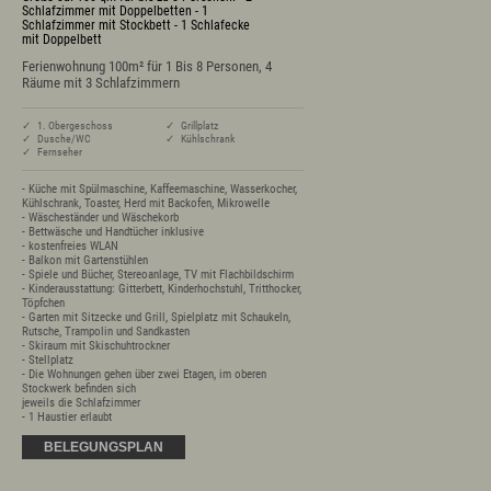
Prospekte
Schlafzimmer mit Doppelbetten - 1
Schlafzimmer mit Stockbett - 1 Schlafecke
Newsletter
mit Doppelbett
A-Z
Ferienwohnung 100m² für 1 Bis 8 Personen, 4
Partnerlinks
Räume mit 3 Schlafzimmern
Presse
Bücherei
Vermieterservice
✓ 1. Obergeschoss
✓ Grillplatz
✓ Dusche/WC
✓ Kühlschrank
Wetter
✓ Fernseher
Wintersportbericht
- Küche mit Spülmaschine, Kaffeemaschine, Wasserkocher, 
Kühlschrank, Toaster, Herd mit Backofen, Mikrowelle

- Wäscheständer und Wäschekorb

- Bettwäsche und Handtücher inklusive

- kostenfreies WLAN

Prospekte
Presse
Vermieterservice
- Balkon mit Gartenstühlen

English
Kontakt
E-Mail
Tel.: 08365 702 199
- Spiele und Bücher, Stereoanlage, TV mit Flachbildschirm

- Kinderausstattung: Gitterbett, Kinderhochstuhl, Tritthocker, 
Töpfchen

- Garten mit Sitzecke und Grill, Spielplatz mit Schaukeln, 
Rutsche, Trampolin und Sandkasten

- Skiraum mit Skischuhtrockner

- Stellplatz

- Die Wohnungen gehen über zwei Etagen, im oberen 
Stockwerk befinden sich 

jeweils die Schlafzimmer

- 1 Haustier erlaubt
BELEGUNGSPLAN