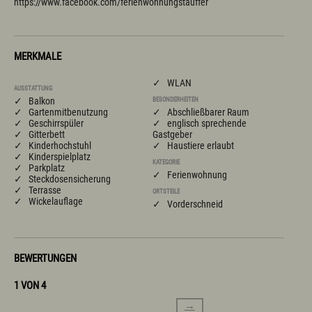
https://www.facebook.com/ferienwohnungstauffer
MERKMALE
✓ WLAN
AUSSTATTUNG
✓ Balkon
BESONDERHEITEN
✓ Gartenmitbenutzung
✓ Abschließbarer Raum
✓ Geschirrspüler
✓ englisch sprechende
✓ Gitterbett
Gastgeber
✓ Kinderhochstuhl
✓ Haustiere erlaubt
✓ Kinderspielplatz
KATEGORIE
✓ Parkplatz
✓ Ferienwohnung
✓ Steckdosensicherung
✓ Terrasse
ORTSTEILE
✓ Wickelauflage
✓ Vorderschneid
BEWERTUNGEN
1 VON 4
→