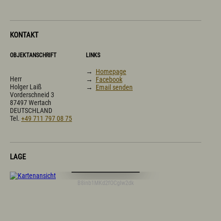
KONTAKT
OBJEKTANSCHRIFT
LINKS
→
Homepage
Herr
→
Facebook
Holger Laiß
→
Email senden
Vorderschneid 3
87497 Wertach
DEUTSCHLAND
Tel.
+49 711 797 08 75
LAGE
Digitale Karte öffnen
B8inb1MKd2fOCgIw2dk