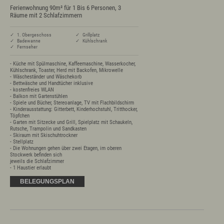
Ferienwohnung 90m² für 1 Bis 6 Personen, 3
Räume mit 2 Schlafzimmern
✓ 1. Obergeschoss
✓ Grillplatz
✓ Badewanne
✓ Kühlschrank
✓ Fernseher
- Küche mit Spülmaschine, Kaffeemaschine, Wasserkocher, 
Kühlschrank, Toaster, Herd mit Backofen, Mikrowelle

- Wäscheständer und Wäschekorb

- Bettwäsche und Handtücher inklusive

- kostenfreies WLAN

- Balkon mit Gartenstühlen

- Spiele und Bücher, Stereoanlage, TV mit Flachbildschirm

- Kinderausstattung: Gitterbett, Kinderhochstuhl, Tritthocker, 
Töpfchen

- Garten mit Sitzecke und Grill, Spielplatz mit Schaukeln, 
Rutsche, Trampolin und Sandkasten

- Skiraum mit Skischuhtrockner

- Stellplatz

- Die Wohnungen gehen über zwei Etagen, im oberen 
Stockwerk befinden sich 

jeweils die Schlafzimmer

- 1 Haustier erlaubt
BELEGUNGSPLAN