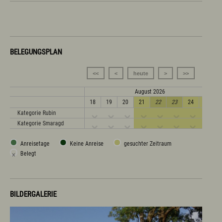
BELEGUNGSPLAN
<<
<
heute
>
>>
August 2026
18
19
20
21
22
23
24
25
Kategorie Rubin
Kategorie Smaragd
Anreisetage
Keine Anreise
gesuchter Zeitraum
×
Belegt
BILDERGALERIE