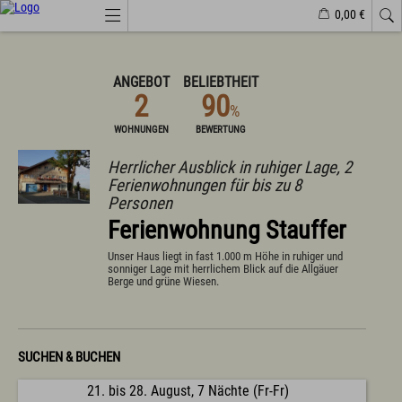
0,00 €
Webcams
Veranstaltungen
Wetter
Markt Wertach
ANGEBOT
BELIEBTHEIT
2
90
%
Natürlich(er)leben
WOHNUNGEN
BEWERTUNG
Veranstaltungen
Herrlicher Ausblick in ruhiger Lage, 2
Wandern
Ferienwohnungen für bis zu 8
Familiendorf
Sport und Freizeit
Personen
Gesundheit / Wellness
Ferienwohnung Stauffer
Branchenbuch/Marktplatz
Winter
Unser Haus liegt in fast 1.000 m Höhe in ruhiger und
Impressionen
sonniger Lage mit herrlichem Blick auf die Allgäuer
Berge und grüne Wiesen.
Urlaub im Allgäu
Suchen & Buchen
Urlaub auf dem Bauernhof
SUCHEN & BUCHEN
Camping & Wohnmobile
Familienferien Allgäuhaus
21. bis 28. August, 7 Nächte (Fr-Fr)