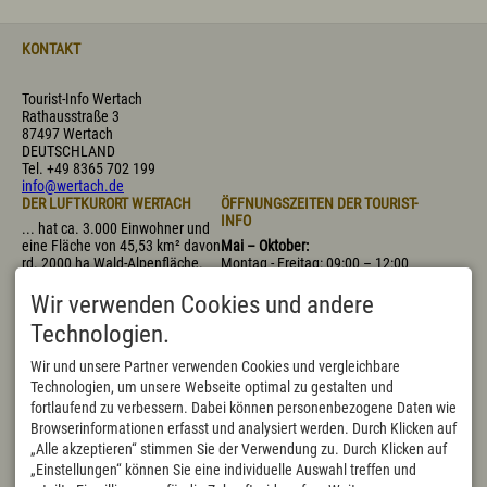
KONTAKT
Tourist-Info Wertach
Rathausstraße 3
87497 Wertach
DEUTSCHLAND
Tel.
+49 8365 702 199
info@wertach.de
DER LUFTKURORT WERTACH
ÖFFNUNGSZEITEN DER TOURIST-
INFO
... hat ca. 3.000 Einwohner und
eine Fläche von 45,53 km² davon
Mai – Oktober:
rd. 2000 ha Wald-Alpenfläche.
Montag - Freitag: 09:00 – 12:00
Mit 915 m (bis 1695 m
Uhr, 14:00 – 17:00 Uhr
"Wertacher Hörnle") über dem
Samstag: 09:00 – 11:30 Uhr
Wir verwenden Cookies und andere
Meeresspiegel ist Wertach der
November – April:
Technologien.
höchstgelegene Marktflecken
Montag - Donnerstag:
Deutschlands.
09:00 – 12:00 Uhr, 14:00 – 16:00
Wir und unsere Partner verwenden Cookies und vergleichbare
Uhr
Technologien, um unsere Webseite optimal zu gestalten und
Freitag: 09:00 – 12:00 Uhr,
fortlaufend zu verbessern. Dabei können personenbezogene Daten wie
nachmittags geschlossen
Samstag geschlossen, bis auf
Browserinformationen erfasst und analysiert werden. Durch Klicken auf
die bayerischen Schulferien
„Alle akzeptieren“ stimmen Sie der Verwendung zu. Durch Klicken auf
- Heiligabend geschlossen
„Einstellungen“ können Sie eine individuelle Auswahl treffen und
- Silvester 09:00 - 11:30 Uhr