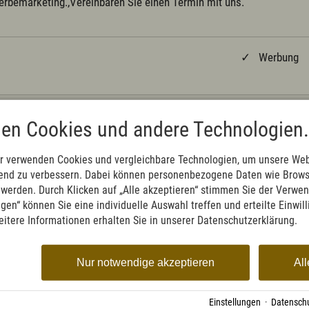
rbemarketing.,Vereinbaren Sie einen Termin mit uns.
✓ Werbung
en Cookies und andere Technologien.
ungen gefunden...
r verwenden Cookies und vergleichbare Technologien, um unsere Web
ufend zu verbessern. Dabei können personenbezogene Daten wie Brow
t werden. Durch Klicken auf „Alle akzeptieren“ stimmen Sie der Verwe
ngen“ können Sie eine individuelle Auswahl treffen und erteilte Einwil
eitere Informationen erhalten Sie in unserer Datenschutzerklärung.
Nur notwendige akzeptieren
All
Einstellungen
·
Datenschu