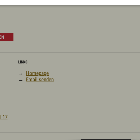
EN
LINKS
→
Homepage
→
Email senden
1 17
Digitale Karte öffnen