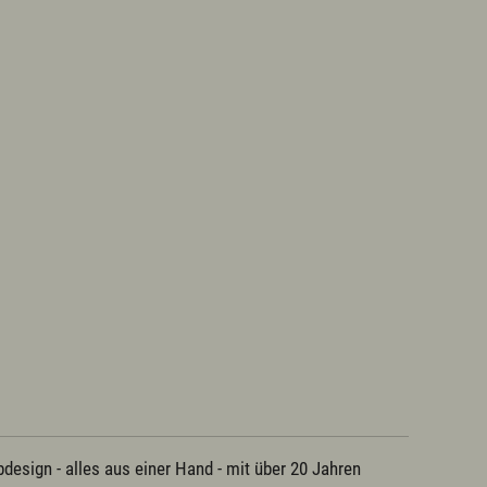
English
Kontakt
E-Mail
Tel.: 08365 702 199
esign - alles aus einer Hand - mit über 20 Jahren 