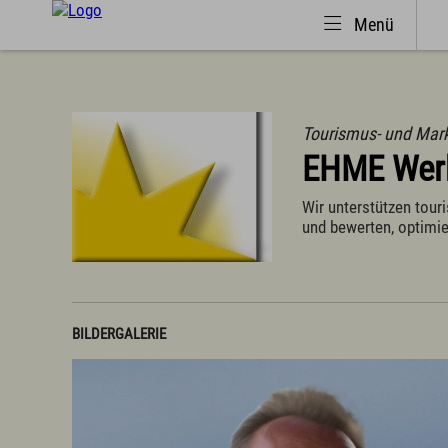
Menü
Tourismus- und Mark
EHME Wer
Natürlich(er)leben
Urlaub 
Veranstaltungen
Suche
Wir unterstützen touri
Wandern
Urlaub
und bewerten, optimie
Familiendorf
Campi
Sport und Freizeit
Famili
Gesundheit / Wellness
Fachkl
Branchenbuch/Marktplatz
Selbst
Winter
Infos 
BILDERGALERIE
Impressionen
Infos 
Tagun
Wichti