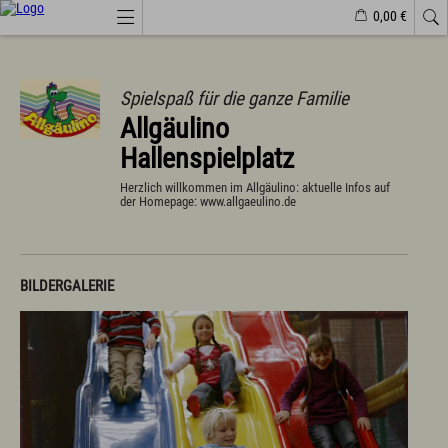
0,00 €
Webcams
Veranstaltungen
Wetter
Markt Wertach
Spielspaß für die ganze Familie
Allgäulino
Natürlich(er)leben
Hallenspielplatz
Veranstaltungen
Wandern
Herzlich willkommen im Allgäulino: aktuelle Infos auf
der Homepage: www.allgaeulino.de
Familiendorf
Sport und Freizeit
Gesundheit / Wellness
Branchenbuch/Marktplatz
Winter
BILDERGALERIE
Impressionen
Urlaub im Allgäu
Suchen & Buchen
Urlaub auf dem Bauernhof
Camping & Wohnmobile
Familienferien Allgäuhaus