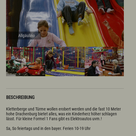
Fachklinik St. Marien
Selbstversorgerhütten und -häuser
Infos zum Urlaub mit dem Hund
Infos zum Urlaub mit Handicap
Tagungsmöglichkeiten
Wichtige Infos zum Urlaub
Allgäulino
Kultur & Genuss
Sehenswertes in Wertach
Kirchen und Kapellen
Brauchtum
Viehscheid / Alpen
Natur & Landschaft
Schlösser und Burgen
Essen und Trinken
Wertacher Marktprodukte "vo eis dahoim"
Ortsvorstellung & Historisches
BESCHREIBUNG
Kletterberge und Türme wollen erobert werden und die fast 10 Meter 
Service & Kontakt
hohe Drachenburg bietet alles, was ein Kinderherz höher schlagen 
lässt. Für kleine Formel 1 Fans gibt es Elektroautos uvm.!

Kontakt & Öffnungszeiten
Anreise & ÖPNV
Sa, So feiertags und in den bayer. Ferien 10-19 Uhr
Ortsplan