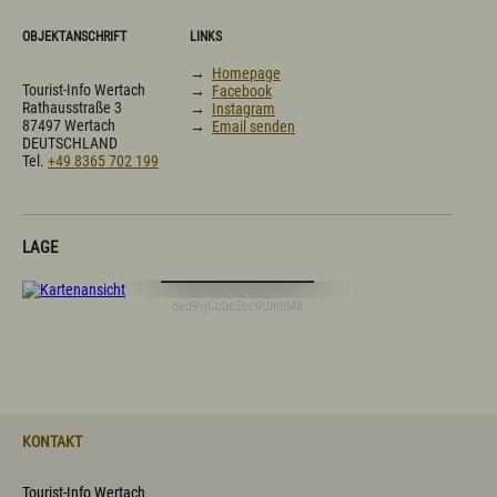
OBJEKTANSCHRIFT
LINKS
→
Homepage
Tourist-Info Wertach
→
Facebook
Rathausstraße 3
→
Instagram
87497 Wertach
→
Email senden
DEUTSCHLAND
Tel.
+49 8365 702 199
LAGE
Digitale Karte öffnen
oed9vjCqbcZoc9UmbM8
KONTAKT
Tourist-Info Wertach