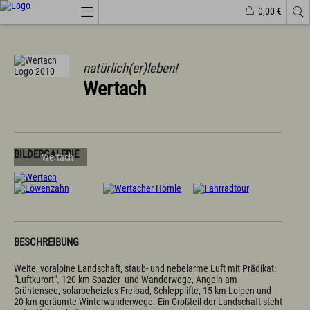
0,00 €
Webcams
Veranstaltungen
Wetter
Markt Wertach
natürlich(er)leben!
Wertach
Natürlich(er)leben
Veranstaltungen
Wandern
Familiendorf
Sport und Freizeit
BILDERGALERIE
Wertach
Gesundheit / Wellness
Branchenbuch/Marktplatz
Winter
Impressionen
Urlaub im Allgäu
BESCHREIBUNG
Suchen & Buchen
Weite, voralpine Landschaft, staub- und nebelarme Luft mit Prädikat: 
Urlaub auf dem Bauernhof
"Luftkurort". 120 km Spazier- und Wanderwege, Angeln am 
Camping & Wohnmobile
Grüntensee, solarbeheiztes Freibad, Schlepplifte, 15 km Loipen und 
Familienferien Allgäuhaus
20 km geräumte Winterwanderwege. Ein Großteil der Landschaft steht 