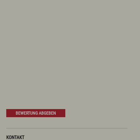
Prospekte
Newsletter
A-Z
Partnerlinks
Presse
Bücherei
Vermieterservice
Wetter
Wintersportbericht
Prospekte
Presse
Vermieterservice
English
Kontakt
E-Mail
Tel.: 08365 702 199
BEWERTUNG ABGEBEN
KONTAKT