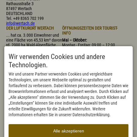
Rathausstraße 3
87497 Wertach
DEUTSCHLAND
Tel.
+49 8365 702 199
info@wertach.de
DER LUFTKURORT WERTACH
ÖFFNUNGSZEITEN DER TOURIST-
INFO
... hat ca. 3.000 Einwohner und
eine Fläche von 45,53 km² davon
Mai – Oktober:
rd. 2000 ha Wald-Alpenfläche.
Montag - Freitag: 09:00 – 12:00
Mit 915 m (bis 1695 m
Uhr, 14:00 – 17:00 Uhr
"Wertacher Hörnle") über dem
Samstag: 09:00 – 11:30 Uhr
Wir verwenden Cookies und andere
Meeresspiegel ist Wertach der
November – April:
Technologien.
höchstgelegene Marktflecken
Montag - Donnerstag:
Deutschlands.
09:00 – 12:00 Uhr, 14:00 – 16:00
Wir und unsere Partner verwenden Cookies und vergleichbare
Uhr
Technologien, um unsere Webseite optimal zu gestalten und
Freitag: 09:00 – 12:00 Uhr,
fortlaufend zu verbessern. Dabei können personenbezogene Daten wie
nachmittags geschlossen
Samstag geschlossen, bis auf
Browserinformationen erfasst und analysiert werden. Durch Klicken auf
die bayerischen Schulferien
„Alle akzeptieren“ stimmen Sie der Verwendung zu. Durch Klicken auf
- Heiligabend geschlossen
„Einstellungen“ können Sie eine individuelle Auswahl treffen und
- Silvester 09:00 - 11:30 Uhr
erteilte Einwilligungen für die Zukunft widerrufen. Weitere
- Faschingsdienstag 09:00 -
Informationen erhalten Sie in unserer Datenschutzerklärung.
12:00 Uhr, nachmittags
geschlossen
Sonn- und Feiertage sind
Alle akzeptieren
geschlossen