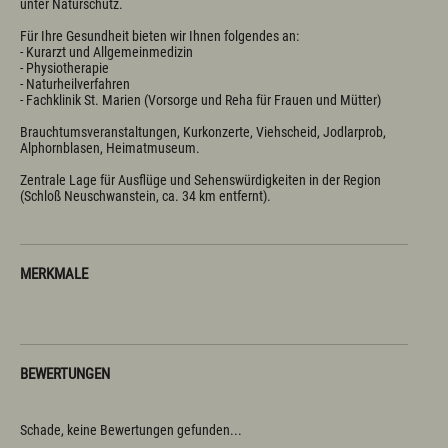
Fachklinik St. Marien
unter Naturschutz.

Selbstversorgerhütten und -häuser
Für Ihre Gesundheit bieten wir Ihnen folgendes an: 

Infos zum Urlaub mit dem Hund
- Kurarzt und Allgemeinmedizin

Infos zum Urlaub mit Handicap
- Physiotherapie

Tagungsmöglichkeiten
- Naturheilverfahren

Wichtige Infos zum Urlaub
- Fachklinik St. Marien (Vorsorge und Reha für Frauen und Mütter)

Brauchtumsveranstaltungen, Kurkonzerte, Viehscheid, Jodlarprob, 
Kultur & Genuss
Alphornblasen, Heimatmuseum. 

Sehenswertes in Wertach
Zentrale Lage für Ausflüge und Sehenswürdigkeiten in der Region 
Kirchen und Kapellen
(Schloß Neuschwanstein, ca. 34 km entfernt).
Brauchtum
Viehscheid / Alpen
Natur & Landschaft
Schlösser und Burgen
MERKMALE
Essen und Trinken
Wertacher Marktprodukte "vo eis dahoim"
Ortsvorstellung & Historisches
Service & Kontakt
BEWERTUNGEN
Kontakt & Öffnungszeiten
Anreise & ÖPNV
Schade, keine Bewertungen gefunden...
Ortsplan