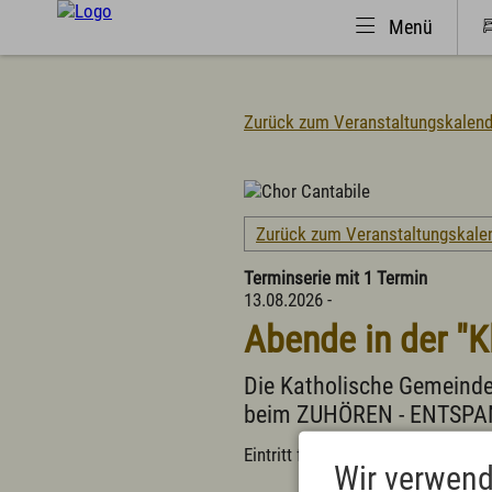
Menü
Zurück zum Veranstaltungskalend
Natürlich(er)leben
Urlaub 
Veranstaltungen
Suche
Zurück zum Veranstaltungskale
Wandern
Urlaub
Familiendorf
Campi
Terminserie mit 1 Termin
Sport und Freizeit
Famili
13.08.2026 -
Gesundheit / Wellness
Fachkl
Abende in der "K
Branchenbuch/Marktplatz
Selbst
Winter
Infos 
Die Katholische Gemeinde
Impressionen
Infos 
beim ZUHÖREN - ENTSPAN
Tagun
Wichti
Eintritt frei, Spenden erbeten.
Wir verwend