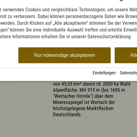
t
r verwenden Cookies und vergleichbare Technologien, um unsere Web
ufend zu verbessern. Dabei können personenbezogene Daten wie Brow
str. 30
t werden. Durch Klicken auf „Alle akzeptieren“ stimmen Sie der Verwe
ngen“ können Sie eine individuelle Auswahl treffen und erteilte Einwil
eitere Informationen erhalten Sie in unserer Datenschutzerklärung.
Nur notwendige akzeptieren
All
DER LUFTKURORT WERTACH
Einstellungen
·
Datenschu
... hat ca. 3.000 Einwohner und eine Fläc
von 45,53 km² davon rd. 2000 ha Wald-
Alpenfläche. Mit 915 m (bis 1695 m
"Wertacher Hörnle") über dem
Meeresspiegel ist Wertach der
höchstgelegene Marktflecken
Deutschlands.