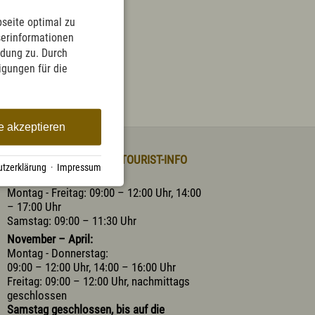
seite optimal zu
serinformationen
English
Kontakt
E-Mail
Tel.: 08365 702 199
ndung zu. Durch
ligungen für die
e akzeptieren
ÖFFNUNGSZEITEN DER TOURIST-INFO
tzerklärung
·
Impressum
he
Mai – Oktober:
Montag - Freitag: 09:00 – 12:00 Uhr, 14:00
– 17:00 Uhr
Samstag: 09:00 – 11:30 Uhr
November – April:
Montag - Donnerstag:
09:00 – 12:00 Uhr, 14:00 – 16:00 Uhr
Freitag: 09:00 – 12:00 Uhr, nachmittags
geschlossen
Samstag geschlossen, bis auf die