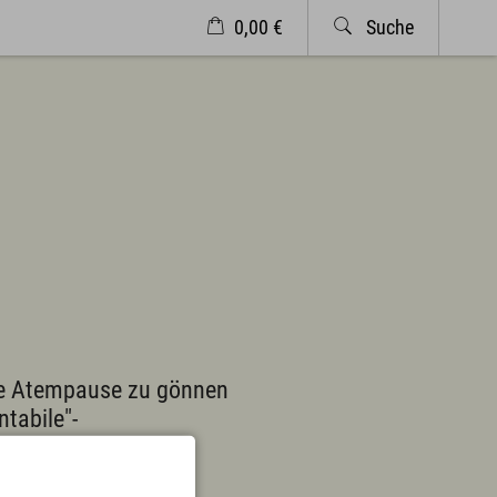
0,00 €
Suche
Veranstaltungen
Wetter
Markt Wertach
Service & Kontakt
Kontakt & Öffnungszeiten
Anreise & ÖPNV
Ortsplan
Prospekte
Newsletter
A-Z
Partnerlinks
ine Atempause zu gönnen
 eis dahoim"
Presse
abile"-
es
Bücherei
Vermieterservice
Wetter
Wintersportbericht