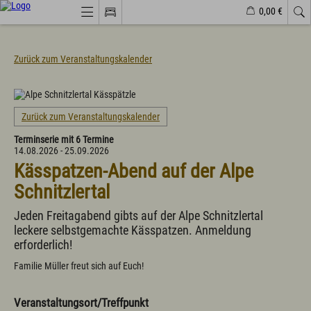
0,00 €
Webcams
Veranstaltungen
Wetter
Markt Wertach
Zurück zum Veranstaltungskalender
Natürlich(er)leben
Veranstaltungen
Zurück zum Veranstaltungskalender
Wandern
Terminserie mit 6 Termine
Familiendorf
14.08.2026 - 25.09.2026
Sport und Freizeit
Kässpatzen-Abend auf der Alpe
Gesundheit / Wellness
Branchenbuch/Marktplatz
Schnitzlertal
Winter
Impressionen
Jeden Freitagabend gibts auf der Alpe Schnitzlertal
leckere selbstgemachte Kässpatzen. Anmeldung
Urlaub im Allgäu
erforderlich!
Suchen & Buchen
Familie Müller freut sich auf Euch!
Urlaub auf dem Bauernhof
Camping & Wohnmobile
Familienferien Allgäuhaus
Veranstaltungsort/Treffpunkt