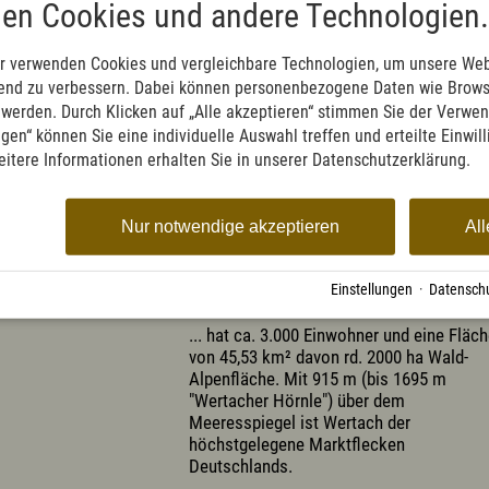
en Cookies und andere Technologien.
t
r verwenden Cookies und vergleichbare Technologien, um unsere Web
ufend zu verbessern. Dabei können personenbezogene Daten wie Brow
t werden. Durch Klicken auf „Alle akzeptieren“ stimmen Sie der Verwe
ngen“ können Sie eine individuelle Auswahl treffen und erteilte Einwil
eitere Informationen erhalten Sie in unserer Datenschutzerklärung.
il: alpe-schnitzlertal@gmx.de
Nur notwendige akzeptieren
All
Einstellungen
·
Datenschu
DER LUFTKURORT WERTACH
... hat ca. 3.000 Einwohner und eine Fläc
von 45,53 km² davon rd. 2000 ha Wald-
Alpenfläche. Mit 915 m (bis 1695 m
"Wertacher Hörnle") über dem
Meeresspiegel ist Wertach der
höchstgelegene Marktflecken
Deutschlands.