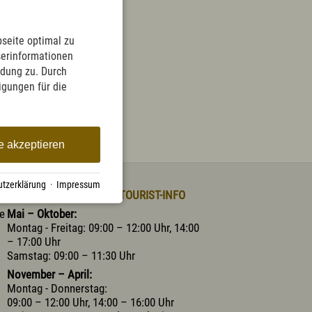
English
Kontakt
E-Mail
Tel.: 08365 702 199
seite optimal zu
serinformationen
ndung zu. Durch
ligungen für die
e akzeptieren
tzerklärung
·
Impressum
ÖFFNUNGSZEITEN DER TOURIST-INFO
he
Mai – Oktober:
Montag - Freitag: 09:00 – 12:00 Uhr, 14:00
– 17:00 Uhr
Samstag: 09:00 – 11:30 Uhr
November – April:
Montag - Donnerstag:
09:00 – 12:00 Uhr, 14:00 – 16:00 Uhr