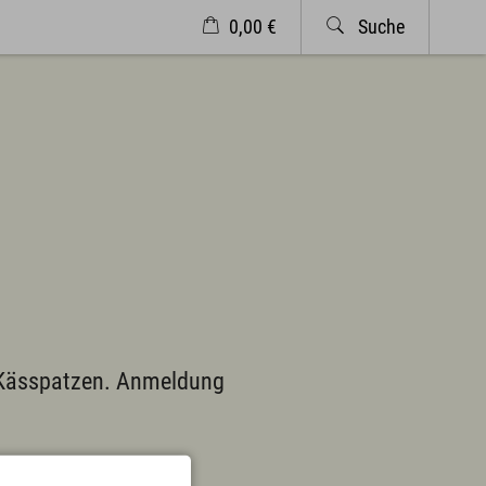
0,00 €
Suche
Veranstaltungen
Wetter
Markt Wertach
Service & Kontakt
Kontakt & Öffnungszeiten
Anreise & ÖPNV
Ortsplan
Prospekte
Newsletter
A-Z
Partnerlinks
e Kässpatzen. Anmeldung
 eis dahoim"
Presse
es
Bücherei
Vermieterservice
Wetter
Wintersportbericht