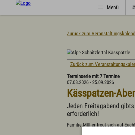
Menü
Zurück zum Veranstaltungskalend
Natürlich(er)leben
Urlaub 
Veranstaltungen
Suche
Zurück zum Veranstaltungskale
Wandern
Urlaub
Familiendorf
Campi
Terminserie mit 7 Termine
Sport und Freizeit
Famili
07.08.2026 - 25.09.2026
Gesundheit / Wellness
Fachkl
Kässpatzen-Abend
Branchenbuch/Marktplatz
Selbst
Winter
Infos 
Jeden Freitagabend gibts
Impressionen
Infos 
erforderlich!
Tagun
Wichti
Familie Müller freut sich auf Euch