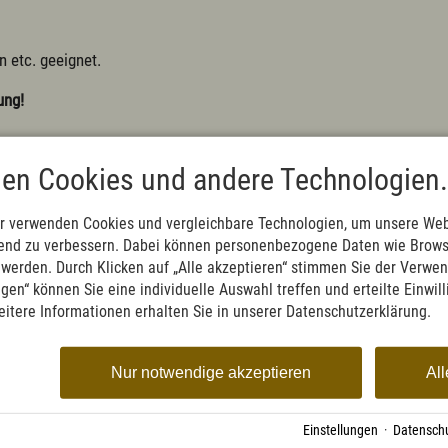
n etc. geeignet.
ung!
n
en Cookies und andere Technologien.
r verwenden Cookies und vergleichbare Technologien, um unsere Web
ufend zu verbessern. Dabei können personenbezogene Daten wie Brow
0
t werden. Durch Klicken auf „Alle akzeptieren“ stimmen Sie der Verwe
ngen“ können Sie eine individuelle Auswahl treffen und erteilte Einwil
eitere Informationen erhalten Sie in unserer Datenschutzerklärung.
t
Nur notwendige akzeptieren
All
athaus & Tourist-Info
Einstellungen
·
Datenschu