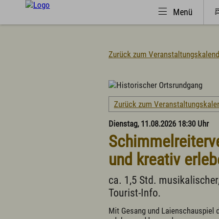
Menü
Zurück zum Veranstaltungskalend
Natürlich(er)leben
Urlaub 
Veranstaltungen
Suche
Zurück zum Veranstaltungskale
Wandern
Urlaub
Familiendorf
Campi
Dienstag, 11.08.2026 18:30 Uhr
Sport und Freizeit
Famili
Schimmelreiterve
Gesundheit / Wellness
Fachkl
Branchenbuch/Marktplatz
Selbst
und kreativ erle
Winter
Infos 
Impressionen
Infos 
ca. 1,5 Std. musikalische
Tagun
Tourist-Info.
Wichti
Mit Gesang und Laienschauspiel 