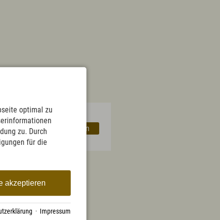
English
Kontakt
E-Mail
Tel.: 08365 702 199
seite optimal zu
serinformationen
,00 €
Auswählen
ndung zu. Durch
ligungen für die
e akzeptieren
tzerklärung
·
Impressum