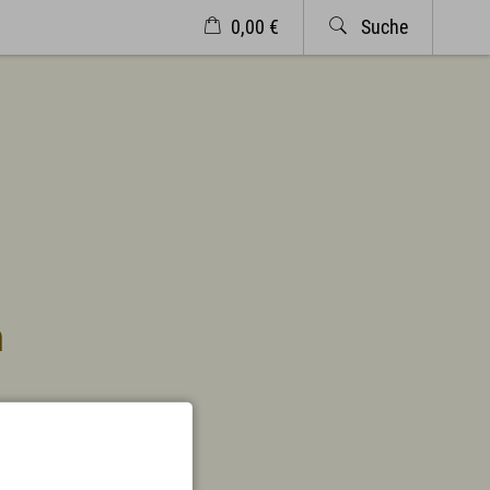
0,00 €
Suche
Veranstaltungen
Wetter
Markt Wertach
Service & Kontakt
Kontakt & Öffnungszeiten
Anreise & ÖPNV
Ortsplan
Prospekte
Newsletter
h
A-Z
Partnerlinks
 eis dahoim"
Presse
es
Bücherei
gten Melodien.
Vermieterservice
Wetter
Wintersportbericht