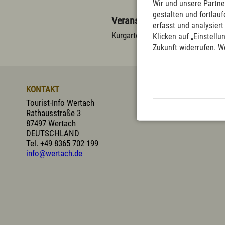
Wir und unsere Partne
gestalten und fortla
Veranstaltungsort/Treffpunk
erfasst und analysier
Prospekte
Presse
Vermieterservice
Kurgarten
Klicken auf „Einstellu
Zukunft widerrufen. W
KONTAKT
Tourist-Info Wertach
Rathausstraße 3
87497 Wertach
DEUTSCHLAND
Tel.
+49 8365 702 199
info@wertach.de