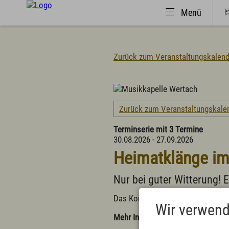
Menü
Zurück zum Veranstaltungskalend
Natürlich(er)leben
Urlaub 
Veranstaltungen
Suche
Zurück zum Veranstaltungskale
Wandern
Urlaub
Familiendorf
Campi
Terminserie mit 3 Termine
Sport und Freizeit
Famili
30.08.2026 - 27.09.2026
Gesundheit / Wellness
Fachkl
Heimatklänge im
Branchenbuch/Marktplatz
Selbst
Winter
Infos 
Nur bei guter Witterung! Ei
Impressionen
Infos 
Tagun
Das Konzert findet bei trockener 
Wichti
Wir verwend
Mehr Infos:
http://www.musikkape