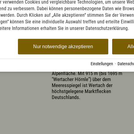
r verwenden Cookies und vergleichbare Technologien, um unsere Web
ufend zu verbessern. Dabei können personenbezogene Daten wie Brow
t
t werden. Durch Klicken auf „Alle akzeptieren“ stimmen Sie der Verwe
ngen“ können Sie eine individuelle Auswahl treffen und erteilte Einwil
eitere Informationen erhalten Sie in unserer Datenschutzerklärung.
Nur notwendige akzeptieren
All
DER LUFTKURORT WERTACH
... hat ca. 3.000 Einwohner und eine Fläc
Einstellungen
·
Datenschu
von 45,53 km² davon rd. 2000 ha Wald-
Alpenfläche. Mit 915 m (bis 1695 m
"Wertacher Hörnle") über dem
Meeresspiegel ist Wertach der
höchstgelegene Marktflecken
Deutschlands.