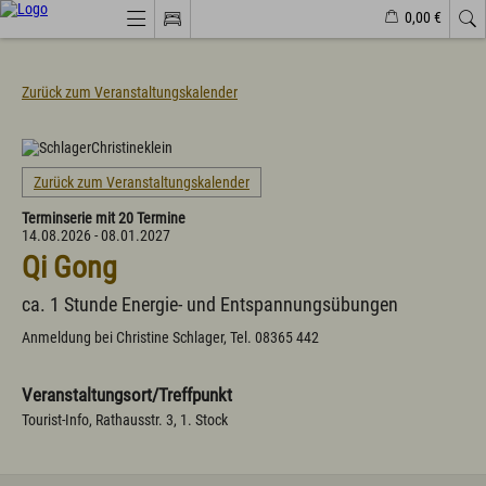
0,00 €
Webcams
Veranstaltungen
Wetter
Markt Wertach
Zurück zum Veranstaltungskalender
Natürlich(er)leben
Veranstaltungen
Zurück zum Veranstaltungskalender
Wandern
Terminserie mit 20 Termine
Familiendorf
14.08.2026 - 08.01.2027
Sport und Freizeit
Qi Gong
Gesundheit / Wellness
Branchenbuch/Marktplatz
Winter
ca. 1 Stunde Energie- und Entspannungsübungen
Impressionen
Anmeldung bei Christine Schlager, Tel. 08365 442
Urlaub im Allgäu
Veranstaltungsort/Treffpunkt
Suchen & Buchen
Tourist-Info, Rathausstr. 3, 1. Stock
Urlaub auf dem Bauernhof
Camping & Wohnmobile
Familienferien Allgäuhaus