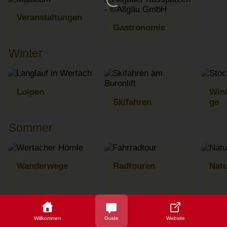
Veranstaltungen
Gastronomie
Winter
Loipen
Win
Skifahren
ge
Sommer
Wanderwege
Radtouren
Natu
Willkommen
Guide
Website