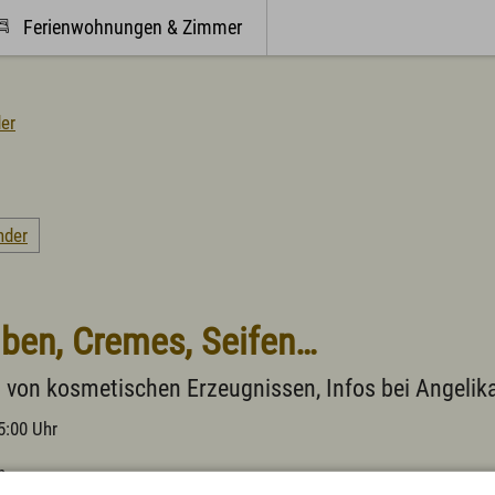
Ferienwohnungen & Zimmer
Webcams
er
im Allgäu
Kultur & Genuss
n & Buchen
Sehenswertes in Wertach
nder
 auf dem Bauernhof
Kirchen und Kapellen
ng & Wohnmobile
Brauchtum
enferien Allgäuhaus
Viehscheid / Alpen
inik St. Marien
Natur & Landschaft
lben, Cremes, Seifen…
versorgerhütten und -häuser
Schlösser und Burgen
zum Urlaub mit dem Hund
Essen und Trinken
 von kosmetischen Erzeugnissen, Infos bei Angelika
zum Urlaub mit Handicap
Wertacher Marktprodukte "vo
gsmöglichkeiten
Ortsvorstellung & Historisch
5:00 Uhr
ge Infos zum Urlaub
n