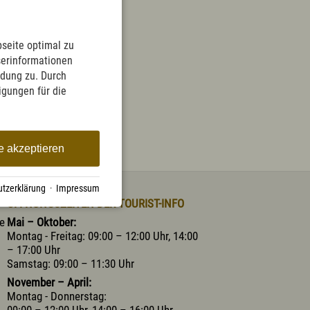
English
Kontakt
E-Mail
Tel.: 08365 702 199
seite optimal zu
serinformationen
ndung zu. Durch
ligungen für die
e akzeptieren
tzerklärung
·
Impressum
ÖFFNUNGSZEITEN DER TOURIST-INFO
he
Mai – Oktober:
Montag - Freitag: 09:00 – 12:00 Uhr, 14:00
– 17:00 Uhr
Samstag: 09:00 – 11:30 Uhr
November – April:
Montag - Donnerstag:
09:00 – 12:00 Uhr, 14:00 – 16:00 Uhr