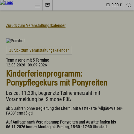
0,00 €
Webcams
Veranstaltungen
Wetter
Markt Wertach
Zurück zum Veranstaltungskalender
Natürlich(er)leben
Veranstaltungen
Zurück zum Veranstaltungskalender
Wandern
Terminserie mit 5 Termine
Familiendorf
12.08.2026 - 09.09.2026
Sport und Freizeit
Kinderferienprogramm:
Gesundheit / Wellness
Branchenbuch/Marktplatz
Ponypflegekurs mit Ponyreiten
Winter
Impressionen
bis ca. 11:30h, begrenzte Teilnehmerzahl mit
Voranmeldung bei Simone Füß
Urlaub im Allgäu
ab 5 Jahren ohne Begleitung der Eltern. Mit Gästekarte "Allgäu-Walser-
Suchen & Buchen
PASS" ermäßigt!
Urlaub auf dem Bauernhof
Auf Anfrage nach Vereinbarung: Ponyreiten und Ausritte finden bis
Camping & Wohnmobile
06.11.2026 immer Montag bis Freitag, 15:30 - 17:30 Uhr statt.
Familienferien Allgäuhaus