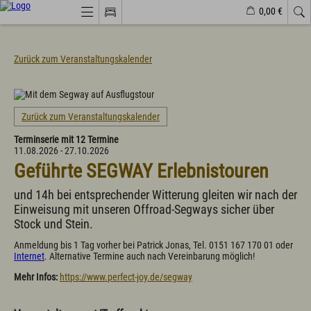
0,00 €
Webcams
Veranstaltungen
Wetter
Markt Wertach
Zurück zum Veranstaltungskalender
Natürlich(er)leben
Veranstaltungen
Zurück zum Veranstaltungskalender
Wandern
Terminserie mit 12 Termine
Familiendorf
11.08.2026 - 27.10.2026
Sport und Freizeit
Geführte SEGWAY Erlebnistouren
Gesundheit / Wellness
Branchenbuch/Marktplatz
Winter
und 14h bei entsprechender Witterung gleiten wir nach der
Impressionen
Einweisung mit unseren Offroad-Segways sicher über
Stock und Stein.
Urlaub im Allgäu
Anmeldung bis 1 Tag vorher bei Patrick Jonas, Tel. 0151 167 170 01 oder
Internet
. Alternative Termine auch nach Vereinbarung möglich!
Suchen & Buchen
Urlaub auf dem Bauernhof
Mehr Infos:
https://www.perfect-joy.de/segway
Camping & Wohnmobile
Familienferien Allgäuhaus